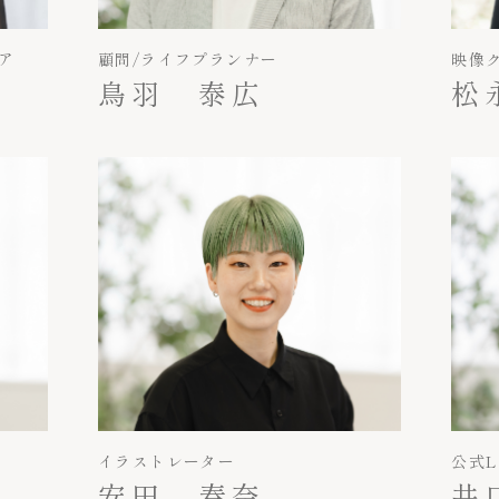
ニア
顧問/ライフプランナー
映像
鳥羽 泰広
松
イラストレーター
公式L
安田 春奈
井