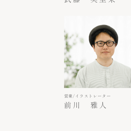
営業/イラストレーター
前川 雅人