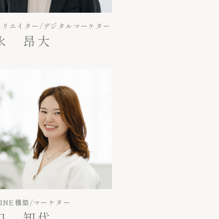
クリエイター/デジタルマーケター
永 昂大
INE構築/マーケター
口 知代