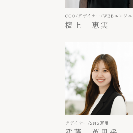
COO/デザイナー/WEBエンジ
檀上 恵実
デザイナー/SNS運用
武藤 英里采